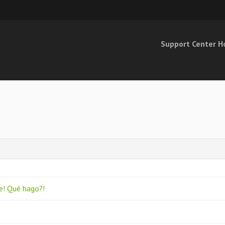
Support Center 
che! Qué hago?!
?